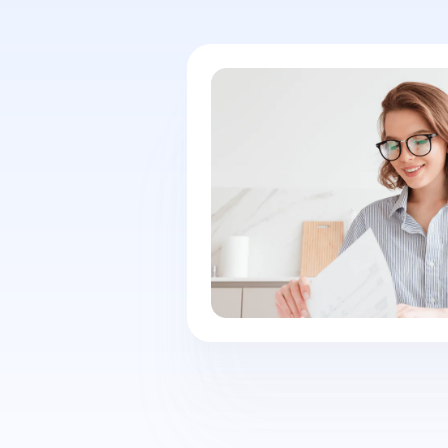
nvertieren
vertieren Sie
are.