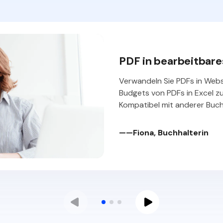
PDF in PowerPoint 
Klick
Vom administrativen bis zum
Converter in
PDFelement hat die Arbeit für
——Briella, Lehrerin