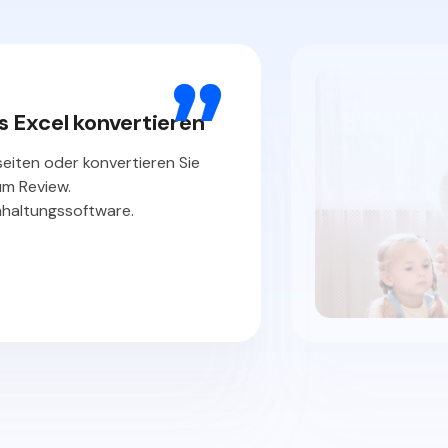
umwandeln mit einem
 pädagogischen Material, der
 Lehrer erleichtert.