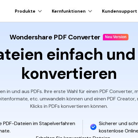
Produkte
Kernfunktionen
Kundensupport
Persönliche Benutzer
Professionelle
Wondershare PDF Converter
Technische Daten
Neu Version
Upgra
s
PDFelement für Mac
teien einfach und 
Benutzerhandbuch
PDF Konvertieren
AI PDF-Tool
N
Kontakt Support
PDF Bearbeiten
PDF Formular
konvertieren
PDF Komprimieren
PDF Signieren
PDF Organisieren
PDF Schütze
en in und aus PDFs. Ihre erste Wahl für einen PDF Converter, m
bseitenformate, etc. umwandeln können und einen PDF Creator, 
Klicks in PDFs konvertieren können.
ie PDF-Dateien im Stapelverfahren
Sicherer und schn
mate.
kostenlose Online