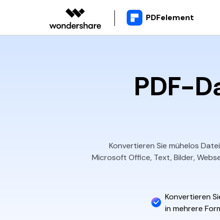
PDFelement
Bildung
Was Ist Neu
PDFelement für Window
PDF-Da
Video Tutorials
PDF Lesen
PDF Kommentieren
PDF Erstellen
PDF Kombinieren
Konvertieren Sie mühelos Datei
Microsoft Office, Text, Bilder, We
Konvertieren S
in mehrere For