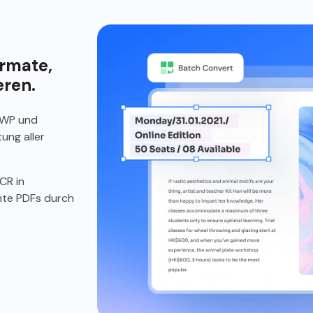
ormate,
eren.
 HWP und
ung aller
CR in
nte PDFs durch