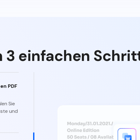
 3 einfachen Schritt
hen PDF
len Sie
iste und