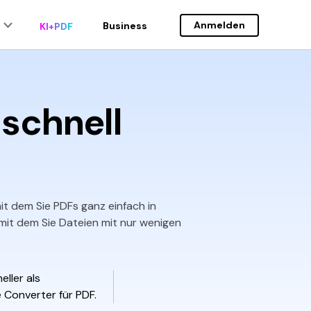
Anmelden
Business
KI+PDF
 Anwender
de auf Version 12.0
Document Cloud
schnell
PDF Stapelbearbeiten
eu
PDF OCR
PDF-Daten Extrahieren
n
PDFs eSignieren legal
Neu
it dem Sie PDFs ganz einfach in
mit dem Sie Dateien mit nur wenigen
eller als
 Converter für PDF.