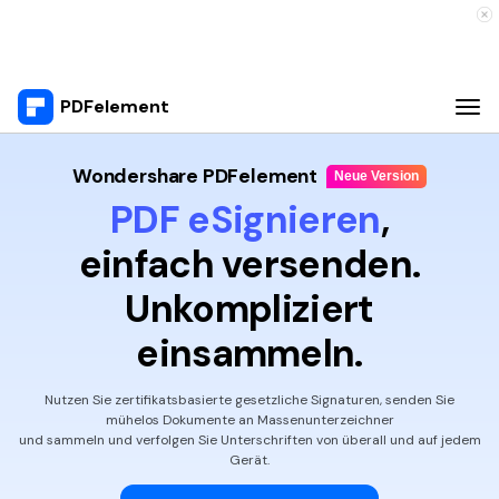
PDFelement
Wondershare PDFelement
Neue Version
Produkte
PDF eSignieren
,
Kernfunktionen
einfach versenden.
PDFelement für Windows
Unkompliziert
Bildung
Kundensupport
PDFelement für Mac
einsammeln.
PDF Lesen
KI+PDF
Was Ist Neu
PDF Kommentieren
Document Cloud
Nutzen Sie zertifikatsbasierte gesetzliche Signaturen, senden Sie
Video Tutorials
mühelos Dokumente an Massenunterzeichner
PDF Erstellen
und sammeln und verfolgen Sie Unterschriften von überall und auf jedem
Gerät.
PDF Kombinieren
Technische Daten