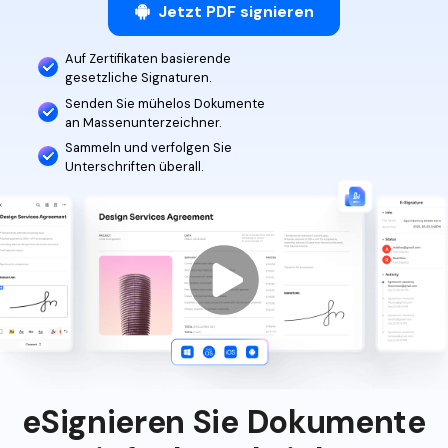
Jetzt PDF signieren
Benutzerhandbuch
Persönliche Benutzer
Auf Zertifikaten basierende
Kontakt Support
gesetzliche Signaturen.
PDF Konvertieren
Senden Sie mühelos Dokumente
PDF Bearbeiten
an Massenunterzeichner.
Upgrade auf Version 12.0
Sammeln und verfolgen Sie
Bildungsrabatt
PDF Komprimieren
Unterschriften überall.
PDF Organisieren
Professionelle Anwender
AI PDF-Tool
Neu
PDF Formular
PDF Signieren
eSignieren Sie Dokumente
PDF Schützen