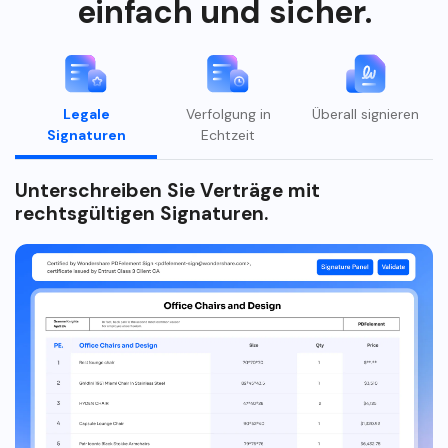
einfach und sicher.
PDF Stapelbearbeiten
PDF OCR
PDF-Daten Extrahieren
Legale
Verfolgung in
Überall signieren
PDFs eSignieren legal
Neu
Signaturen
Echtzeit
Unterschreiben Sie Verträge mit
rechtsgültigen Signaturen.